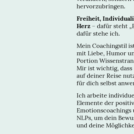
hervorzubringen.
Freiheit, Individual
Herz
– dafür steht „F
dafür stehe ich.
Mein Coachingstil ist
mit Liebe, Humor un
Portion Wissenstran
Mir ist wichtig, dass
auf deiner Reise nu
für dich selbst anw
Ich arbeite individue
Elemente der positi
Emotionscoachings 
NLPs, um dein Bewuss
und deine Möglichke