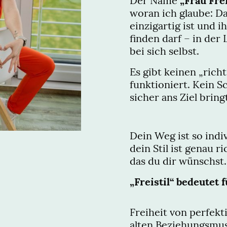
Der Name
„Frau Frei
woran ich glaube: Da
einzigartig ist und i
finden darf – in der
bei sich selbst.
Es gibt keinen „richt
funktioniert. Kein S
sicher ans Ziel bring
Dein Weg ist so indi
dein Stil ist genau r
das du dir wünschst.
„Freistil“ bedeutet f
Freiheit von perfek
alten Beziehungsmus