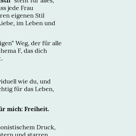
stil“
steht für alles,
ss jede Frau
hren eigenen Stil
 Liebe, im Leben und
igen“ Weg, der für alle
chema F, das dich
t.
viduell wie du, und
ichtig für das Leben,
ür mich: Freiheit.
tionistischem Druck,
tern und starren